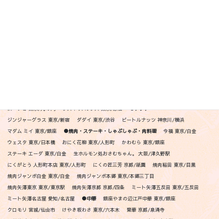
リゴレット渋谷 東京/渋谷
リゴレット六本木 東京/六本木
リゴレット東京スカイツリー 東京/押上
リゴレット中目黒 東京/中目黒
リゴレット吉祥寺 東京/吉祥寺
リゴレット二子玉川 東京/二子玉川
リゴレット横浜 神奈川/横浜
リゴレット仙台 宮城/仙台
リゴレット祇園 京都/祇園
ポジリポ -クッチーナメリディオナーレ 沖縄/瀬長島
リストランテペガソ 東京/青山
●メキシカン・ニューアメリカン
アシエンダ デル シエロ 東京/代官山
エル カリエンテ 東京/品川
キーズパシフィックグリル 神奈川/横浜
コメドールデマルガリータ 神奈川/横浜
ザ・タワー タヴァン バー＆グリル 愛知/名古屋
タヴァン オン エス 東京/新宿
ムーチョ 東京/丸の内
ラス ドス カラス 東京/原宿
●アジア
ジンジャーグラス 東京/新宿
ダダイ 東京/渋谷
ビートルナッツ 神奈川/横浜
マダム ミイ 東京/銀座
●焼肉・ステーキ・しゃぶしゃぶ・肉料理
今福 東京/白金
ウェスタ 東京/日本橋
おにく花柳 東京/人形町
かわむら 東京/銀座
ステーキ エーダ 東京/白金
生ホルモン処おさむちゃん。 大阪/津久野駅
にくがとう 人形町本店 東京/人形町
にくの匠三芳 京都/祇園
焼肉稲田 東京/目黒
焼肉ジャンボ白金 東京/白金
焼肉ジャンボ本郷 東京/本郷三丁目
焼肉矢澤東京 東京/東京駅
焼肉矢澤京都 京都/四条
ミート矢澤五反田 東京/五反田
ミート矢澤名古屋 愛知/名古屋
●中華
銀座やまの辺江戸中華 東京/銀座
クロモリ 宮城/仙台市
けやき坂わさ 東京/六本木
齋華 京都/泉涌寺