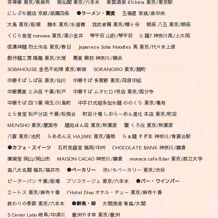
茶禅華 東京/南麻布
桃仙閣 東京/六本木
南国酒家 47china 東京/東京駅
にしぶち飯店 京都/祇園四条
●ラーメン・蕎麦
五福星 宮城/泉中央
大島 東京/船堀
勝本 東京/水道橋
我武者羅 東京/幡ヶ谷
銀座 八五 東京/銀座
くじら食堂 nonowa 東京/東小金井
琴平荘 山形/琴平荘
G 麺7 神奈川県/上大岡
信濃神麺 烈士洵名 東京/春日
Japanese Soba Noodles 蔦 東京/代々木上原
創作麺工房 鳴龍 東京/大塚
蕎麦 蘇枋 神奈川/横浜
SOBAHOUSE 金色不如帰 東京/新宿
SORANOIRO 東京/麹町
中華そば しば田 東京/仙川
中華そば 多賀野 東京/荏原中延
中華蕎麦 とみ田 千葉/松戸
中華そば ムタヒロ1号店 東京/国分寺
中華そば 四つ葉 埼玉/川島町
中手打式超多加水麺 ののくら 東京/亀有
とら食堂 松戸分店 千葉/松飛台
町田汁場 しおらーめん進化 本店 東京/町田
MENSHO 東京/護国寺
麺処ほん田 東京/秋葉原
饗 くろ㐂 東京/秋葉原
八雲 東京/池尻
らあめん元 HAJIME 東京/蓮根
らぁ麺 すぎ本 神奈川/青葉台駅
●カフェ・スイーツ
石村萬盛堂 福岡/中州
CHOCOLATE BANK 神奈川/鎌倉
廣榮堂 岡山/岡山市
MAISON CACAO 神奈川/鎌倉
monaca cafe＆bar 東京/都立大学
森八大名閣 福井/福井市
●ベーカリー
渋いちベーカリー 東京/渋谷
ピーターパン 千葉/船場
ブリコラージュ 東京/六本木
●バー・ワインバー
エートス 東京/麻布十番
l'Hotel Dieu オテル・デュー 東京/麻布十番
終わりの季節 東京/六本木
●鮮魚・卸
大間漁港 青森/大間
S Caviar Labo 岐阜/中津川
豊洲やま幸 東京/豊洲