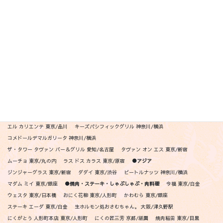
ISSEI YUASA 東京/乃木坂
イル アオヤマ 愛知/高岳駅
Il Lato 東京/新宿
インフィニート ヒロ 東京/赤坂
Ｋ＋ 東京/広尾
笠井 東京/都立大学
熙怡 Kii 京都/四条
クッチーナ デル ナブッコ 東京/銀座
ジョヴァンニ 東京/銀座
TACUBO 東京/代官山
ダズル 東京/銀座
テストキッチンエイチ 東京/青山
ペレグリーノ 東京/広尾
リゴレット銀座 東京/銀座
リゴレット丸の内 東京/丸の内
リゴレット渋谷 東京/渋谷
リゴレット六本木 東京/六本木
リゴレット東京スカイツリー 東京/押上
リゴレット中目黒 東京/中目黒
リゴレット吉祥寺 東京/吉祥寺
リゴレット二子玉川 東京/二子玉川
リゴレット横浜 神奈川/横浜
リゴレット仙台 宮城/仙台
リゴレット祇園 京都/祇園
ポジリポ -クッチーナメリディオナーレ 沖縄/瀬長島
リストランテペガソ 東京/青山
●メキシカン・ニューアメリカン
アシエンダ デル シエロ 東京/代官山
エル カリエンテ 東京/品川
キーズパシフィックグリル 神奈川/横浜
コメドールデマルガリータ 神奈川/横浜
ザ・タワー タヴァン バー＆グリル 愛知/名古屋
タヴァン オン エス 東京/新宿
ムーチョ 東京/丸の内
ラス ドス カラス 東京/原宿
●アジア
ジンジャーグラス 東京/新宿
ダダイ 東京/渋谷
ビートルナッツ 神奈川/横浜
マダム ミイ 東京/銀座
●焼肉・ステーキ・しゃぶしゃぶ・肉料理
今福 東京/白金
ウェスタ 東京/日本橋
おにく花柳 東京/人形町
かわむら 東京/銀座
ステーキ エーダ 東京/白金
生ホルモン処おさむちゃん。 大阪/津久野駅
にくがとう 人形町本店 東京/人形町
にくの匠三芳 京都/祇園
焼肉稲田 東京/目黒