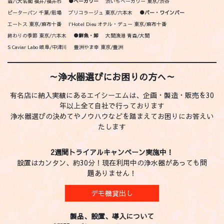
森八大名閣 福井/福井市
●ベーカリー
渋いちベーカリー 東京/渋谷
ピーターパン 千葉/船場
ブリコラージュ 東京/六本木
●バー・ワインバー
エートス 東京/麻布十番
l'Hotel Dieu オテル・デュー 東京/麻布十番
終わりの季節 東京/六本木
●鮮魚・卸
大間漁港 青森/大間
S Caviar Labo 岐阜/中津川
豊洲やま幸 東京/豊洲
～浄水器選びにお困りの方へ～
有名店に納入実績にあるエイシーエムは、企画・製造・販売を30
年以上全て自社で行っております
浄水器選びの決めてやノウハウなどを踏まえてお困りにお答えい
たします
2週間トライアルキャンペーン実施中！
設置はカンタン、約30分！現在利用中の浄水器があっても問
題ありません！
デモ機貸出し
製品、設置、導入について