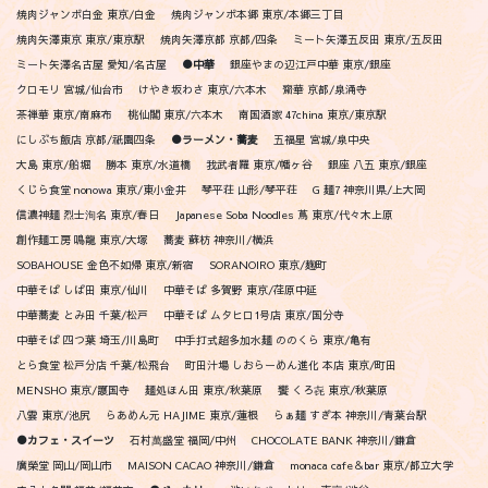
焼肉ジャンボ白金 東京/白金
焼肉ジャンボ本郷 東京/本郷三丁目
焼肉矢澤東京 東京/東京駅
焼肉矢澤京都 京都/四条
ミート矢澤五反田 東京/五反田
ミート矢澤名古屋 愛知/名古屋
●中華
銀座やまの辺江戸中華 東京/銀座
クロモリ 宮城/仙台市
けやき坂わさ 東京/六本木
齋華 京都/泉涌寺
茶禅華 東京/南麻布
桃仙閣 東京/六本木
南国酒家 47china 東京/東京駅
にしぶち飯店 京都/祇園四条
●ラーメン・蕎麦
五福星 宮城/泉中央
大島 東京/船堀
勝本 東京/水道橋
我武者羅 東京/幡ヶ谷
銀座 八五 東京/銀座
くじら食堂 nonowa 東京/東小金井
琴平荘 山形/琴平荘
G 麺7 神奈川県/上大岡
信濃神麺 烈士洵名 東京/春日
Japanese Soba Noodles 蔦 東京/代々木上原
創作麺工房 鳴龍 東京/大塚
蕎麦 蘇枋 神奈川/横浜
SOBAHOUSE 金色不如帰 東京/新宿
SORANOIRO 東京/麹町
中華そば しば田 東京/仙川
中華そば 多賀野 東京/荏原中延
中華蕎麦 とみ田 千葉/松戸
中華そば ムタヒロ1号店 東京/国分寺
中華そば 四つ葉 埼玉/川島町
中手打式超多加水麺 ののくら 東京/亀有
とら食堂 松戸分店 千葉/松飛台
町田汁場 しおらーめん進化 本店 東京/町田
MENSHO 東京/護国寺
麺処ほん田 東京/秋葉原
饗 くろ㐂 東京/秋葉原
八雲 東京/池尻
らあめん元 HAJIME 東京/蓮根
らぁ麺 すぎ本 神奈川/青葉台駅
●カフェ・スイーツ
石村萬盛堂 福岡/中州
CHOCOLATE BANK 神奈川/鎌倉
廣榮堂 岡山/岡山市
MAISON CACAO 神奈川/鎌倉
monaca cafe＆bar 東京/都立大学