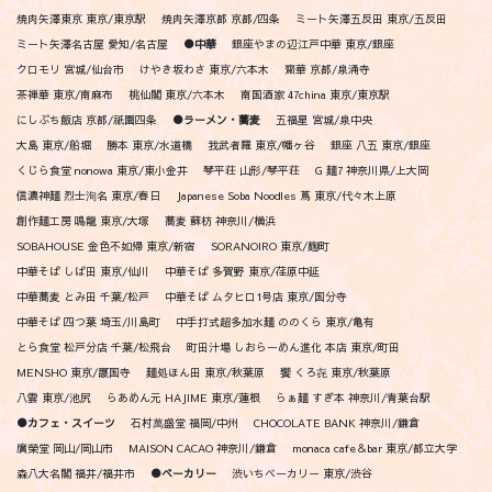
焼肉矢澤東京 東京/東京駅
焼肉矢澤京都 京都/四条
ミート矢澤五反田 東京/五反田
ミート矢澤名古屋 愛知/名古屋
●中華
銀座やまの辺江戸中華 東京/銀座
クロモリ 宮城/仙台市
けやき坂わさ 東京/六本木
齋華 京都/泉涌寺
茶禅華 東京/南麻布
桃仙閣 東京/六本木
南国酒家 47china 東京/東京駅
にしぶち飯店 京都/祇園四条
●ラーメン・蕎麦
五福星 宮城/泉中央
大島 東京/船堀
勝本 東京/水道橋
我武者羅 東京/幡ヶ谷
銀座 八五 東京/銀座
くじら食堂 nonowa 東京/東小金井
琴平荘 山形/琴平荘
G 麺7 神奈川県/上大岡
信濃神麺 烈士洵名 東京/春日
Japanese Soba Noodles 蔦 東京/代々木上原
創作麺工房 鳴龍 東京/大塚
蕎麦 蘇枋 神奈川/横浜
SOBAHOUSE 金色不如帰 東京/新宿
SORANOIRO 東京/麹町
中華そば しば田 東京/仙川
中華そば 多賀野 東京/荏原中延
中華蕎麦 とみ田 千葉/松戸
中華そば ムタヒロ1号店 東京/国分寺
中華そば 四つ葉 埼玉/川島町
中手打式超多加水麺 ののくら 東京/亀有
とら食堂 松戸分店 千葉/松飛台
町田汁場 しおらーめん進化 本店 東京/町田
MENSHO 東京/護国寺
麺処ほん田 東京/秋葉原
饗 くろ㐂 東京/秋葉原
八雲 東京/池尻
らあめん元 HAJIME 東京/蓮根
らぁ麺 すぎ本 神奈川/青葉台駅
●カフェ・スイーツ
石村萬盛堂 福岡/中州
CHOCOLATE BANK 神奈川/鎌倉
廣榮堂 岡山/岡山市
MAISON CACAO 神奈川/鎌倉
monaca cafe＆bar 東京/都立大学
森八大名閣 福井/福井市
●ベーカリー
渋いちベーカリー 東京/渋谷