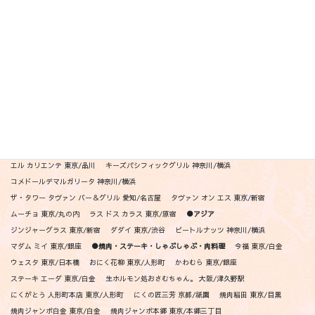
インフィニート ヒロ 東京/赤坂
Ｋ＋ 東京/広尾
笠井 東京/都立大学
熙怡 Kii 京都/四条
クッチーナ デル ナブッコ 東京/銀座
ジョヴァンニ 東京/銀座
TACUBO 東京/代官山
ダズル 東京/銀座
テストキッチンエイチ 東京/青山
ペレグリーノ 東京/広尾
リゴレット銀座 東京/銀座
リゴレット丸の内 東京/丸の内
リゴレット渋谷 東京/渋谷
リゴレット六本木 東京/六本木
リゴレット東京スカイツリー 東京/押上
リゴレット中目黒 東京/中目黒
リゴレット吉祥寺 東京/吉祥寺
リゴレット二子玉川 東京/二子玉川
リゴレット横浜 神奈川/横浜
リゴレット仙台 宮城/仙台
リゴレット祇園 京都/祇園
ポジリポ -クッチーナメリディオナーレ 沖縄/瀬長島
リストランテペガソ 東京/青山
●メキシカン・ニューアメリカン
アシエンダ デル シエロ 東京/代官山
エル カリエンテ 東京/品川
キーズパシフィックグリル 神奈川/横浜
コメドールデマルガリータ 神奈川/横浜
ザ・タワー タヴァン バー＆グリル 愛知/名古屋
タヴァン オン エス 東京/新宿
ムーチョ 東京/丸の内
ラス ドス カラス 東京/原宿
●アジア
ジンジャーグラス 東京/新宿
ダダイ 東京/渋谷
ビートルナッツ 神奈川/横浜
マダム ミイ 東京/銀座
●焼肉・ステーキ・しゃぶしゃぶ・肉料理
今福 東京/白金
ウェスタ 東京/日本橋
おにく花柳 東京/人形町
かわむら 東京/銀座
ステーキ エーダ 東京/白金
生ホルモン処おさむちゃん。 大阪/津久野駅
にくがとう 人形町本店 東京/人形町
にくの匠三芳 京都/祇園
焼肉稲田 東京/目黒
焼肉ジャンボ白金 東京/白金
焼肉ジャンボ本郷 東京/本郷三丁目