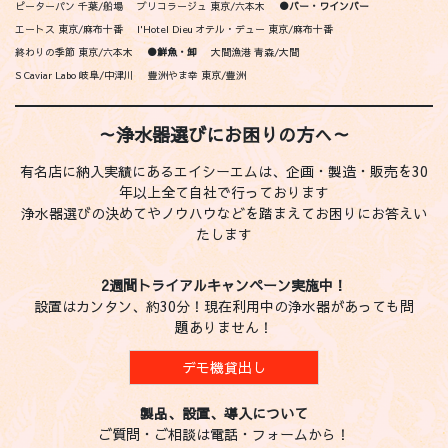
ピーターパン 千葉/船場
ブリコラージュ 東京/六本木
●バー・ワインバー
エートス 東京/麻布十番
l'Hotel Dieu オテル・デュー 東京/麻布十番
終わりの季節 東京/六本木
●鮮魚・卸
大間漁港 青森/大間
S Caviar Labo 岐阜/中津川
豊洲やま幸 東京/豊洲
～浄水器選びにお困りの方へ～
有名店に納入実績にあるエイシーエムは、企画・製造・販売を30
年以上全て自社で行っております
浄水器選びの決めてやノウハウなどを踏まえてお困りにお答えい
たします
2週間トライアルキャンペーン実施中！
設置はカンタン、約30分！現在利用中の浄水器があっても問
題ありません！
デモ機貸出し
製品、設置、導入について
ご質問・ご相談は電話・フォームから！