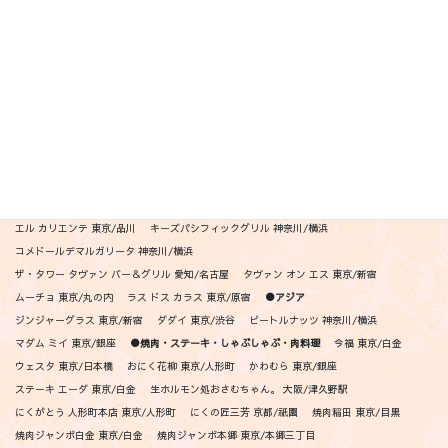
熙怡 Kii 京都/四条
クッチーナ デル ナブッコ 東京/銀座
ジョヴァンニ 東京/銀座
TACUBO 東京/代官山
ダズル 東京/銀座
テストキッチンエイチ 東京/青山
ペレグリーノ 東京/広尾
リゴレット銀座 東京/銀座
リゴレット丸の内 東京/丸の内
リゴレット渋谷 東京/渋谷
リゴレット六本木 東京/六本木
リゴレット東京スカイツリー 東京/押上
リゴレット中目黒 東京/中目黒
リゴレット吉祥寺 東京/吉祥寺
リゴレット二子玉川 東京/二子玉川
リゴレット横浜 神奈川/横浜
リゴレット仙台 宮城/仙台
リゴレット祇園 京都/祇園
ポジリポ -クッチーナメリディオナーレ 沖縄/瀬長島
リストランテペガソ 東京/青山
●メキシカン・ニューアメリカン
アシエンダ デル シエロ 東京/代官山
エル カリエンテ 東京/品川
キーズパシフィックグリル 神奈川/横浜
コメドールデマルガリータ 神奈川/横浜
ザ・タワー タヴァン バー＆グリル 愛知/名古屋
タヴァン オン エス 東京/新宿
ムーチョ 東京/丸の内
ラス ドス カラス 東京/原宿
●アジア
ジンジャーグラス 東京/新宿
ダダイ 東京/渋谷
ビートルナッツ 神奈川/横浜
マダム ミイ 東京/銀座
●焼肉・ステーキ・しゃぶしゃぶ・肉料理
今福 東京/白金
ウェスタ 東京/日本橋
おにく花柳 東京/人形町
かわむら 東京/銀座
ステーキ エーダ 東京/白金
生ホルモン処おさむちゃん。 大阪/津久野駅
にくがとう 人形町本店 東京/人形町
にくの匠三芳 京都/祇園
焼肉稲田 東京/目黒
焼肉ジャンボ白金 東京/白金
焼肉ジャンボ本郷 東京/本郷三丁目