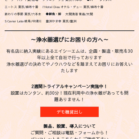
エートス 東京/麻布十番
l'Hotel Dieu オテル・デュー 東京/麻布十番
終わりの季節 東京/六本木
●鮮魚・卸
大間漁港 青森/大間
S Caviar Labo 岐阜/中津川
豊洲やま幸 東京/豊洲
～浄水器選びにお困りの方へ～
有名店に納入実績にあるエイシーエムは、企画・製造・販売を30
年以上全て自社で行っております
浄水器選びの決めてやノウハウなどを踏まえてお困りにお答えい
たします
2週間トライアルキャンペーン実施中！
設置はカンタン、約30分！現在利用中の浄水器があっても問
題ありません！
デモ機貸出し
製品、設置、導入について
ご質問・ご相談は電話・フォームから！