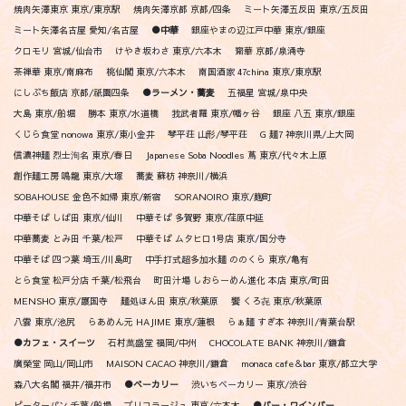
焼肉矢澤東京 東京/東京駅
焼肉矢澤京都 京都/四条
ミート矢澤五反田 東京/五反田
ミート矢澤名古屋 愛知/名古屋
●中華
銀座やまの辺江戸中華 東京/銀座
クロモリ 宮城/仙台市
けやき坂わさ 東京/六本木
齋華 京都/泉涌寺
茶禅華 東京/南麻布
桃仙閣 東京/六本木
南国酒家 47china 東京/東京駅
にしぶち飯店 京都/祇園四条
●ラーメン・蕎麦
五福星 宮城/泉中央
大島 東京/船堀
勝本 東京/水道橋
我武者羅 東京/幡ヶ谷
銀座 八五 東京/銀座
くじら食堂 nonowa 東京/東小金井
琴平荘 山形/琴平荘
G 麺7 神奈川県/上大岡
信濃神麺 烈士洵名 東京/春日
Japanese Soba Noodles 蔦 東京/代々木上原
創作麺工房 鳴龍 東京/大塚
蕎麦 蘇枋 神奈川/横浜
SOBAHOUSE 金色不如帰 東京/新宿
SORANOIRO 東京/麹町
中華そば しば田 東京/仙川
中華そば 多賀野 東京/荏原中延
中華蕎麦 とみ田 千葉/松戸
中華そば ムタヒロ1号店 東京/国分寺
中華そば 四つ葉 埼玉/川島町
中手打式超多加水麺 ののくら 東京/亀有
とら食堂 松戸分店 千葉/松飛台
町田汁場 しおらーめん進化 本店 東京/町田
MENSHO 東京/護国寺
麺処ほん田 東京/秋葉原
饗 くろ㐂 東京/秋葉原
八雲 東京/池尻
らあめん元 HAJIME 東京/蓮根
らぁ麺 すぎ本 神奈川/青葉台駅
●カフェ・スイーツ
石村萬盛堂 福岡/中州
CHOCOLATE BANK 神奈川/鎌倉
廣榮堂 岡山/岡山市
MAISON CACAO 神奈川/鎌倉
monaca cafe＆bar 東京/都立大学
森八大名閣 福井/福井市
●ベーカリー
渋いちベーカリー 東京/渋谷
ピーターパン 千葉/船場
ブリコラージュ 東京/六本木
●バー・ワインバー