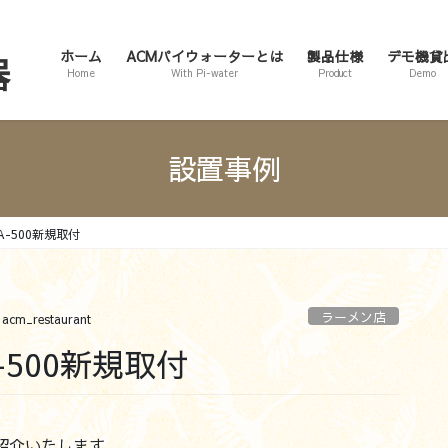
ホーム
ACMパイウォーターとは
製品仕様
デモ機貸
Home
With Pi-water
Product
Demo
設置事例
A-500新規取付
ラーメン店
acm_restaurant
-500新規取付
紹介いたします。