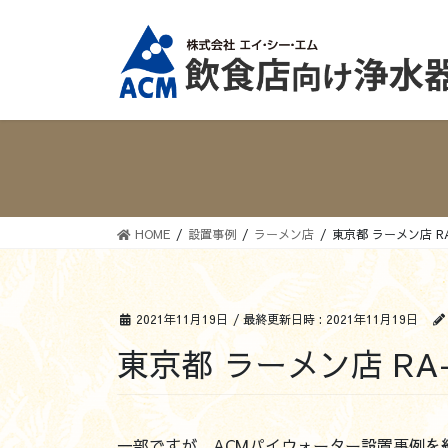
コ
ナ
ン
ビ
テ
ゲ
ン
ー
ツ
シ
へ
ョ
ス
ン
キ
に
ッ
移
プ
動
HOME
設置事例
ラーメン店
東京都 ラーメン店 R
2021年11月19日
/ 最終更新日時 :
2021年11月19日
東京都 ラーメン店 RA
一部ですが、ACMパイウォーター設置事例を