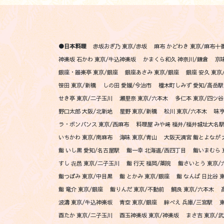
●日本料理
赤坂おぎ乃 東京/赤坂
麻布 かどわき 東京/麻布十
神楽坂 石かわ 東京/牛込神楽坂
かまくら和久 神奈川/鎌倉
京
銀座・器楽亭 東京/銀座
銀座あさみ 東京/銀座
銀座 安久 東京
笹田 東京/新橋
しの田 愛媛/今治市
橦木町しみず 愛知/高岳駅
せき亭 東京/二子玉川
瀬里奈 東京/六本木
多仁本 東京/四ツ
野口太郎 大阪/北新地
星野 東京/新橋
松川 東京/六本木
味亨
ラ・ボンバンス 東京/西麻布
料理屋 みや﨑 福井/福井城址大名
いちかわ 東京/南麻布
海味 東京/青山
大阪天満宮 鮨とよなが 
鮨 いし黒 愛知/名古屋駅
鮨一幸 北海道/西四丁目
鮨いまむら 
すし 㐂邑 東京/二子玉川
鮨 行天 福岡/薬院
鮨さいとう 東京/
鮨つぼみ 東京/中目黒
鮨 とかみ 東京/銀座
鮨 なんば 日比谷 
鮨 竜介 東京/銀座
鮨りんだ 東京/不動前
鯛良 東京/六本木
波濤 東京/牛込神楽坂
青空 東京/銀座
絆べえ 兵庫/三宮駅
酉たか 東京/二子玉川
酉玉神楽坂 東京/神楽坂
まさ吉 東京/