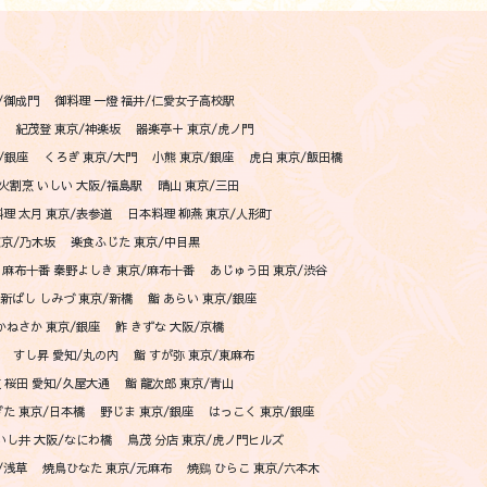
/御成門
御料理 一燈 福井/仁愛女子高校駅
紀茂登 東京/神楽坂
器楽亭＋ 東京/虎ノ門
京/銀座
くろぎ 東京/大門
小熊 東京/銀座
虎白 東京/飯田橋
火割烹 いしい 大阪/福島駅
晴山 東京/三田
理 太月 東京/表参道
日本料理 柳燕 東京/人形町
東京/乃木坂
楽食ふじた 東京/中目黒
麻布十番 秦野よしき 東京/麻布十番
あじゅう田 東京/渋谷
新ばし しみづ 東京/新橋
鮨 あらい 東京/銀座
かねさか 東京/銀座
鮓 きずな 大阪/京橋
すし昇 愛知/丸の内
鮨 すが弥 東京/東麻布
 桜田 愛知/久屋大通
鮨 龍次郎 東京/青山
た 東京/日本橋
野じま 東京/銀座
はっこく 東京/銀座
いし井 大阪/なにわ橋
鳥茂 分店 東京/虎ノ門ヒルズ
/浅草
焼鳥ひなた 東京/元麻布
焼鷄 ひらこ 東京/六本木