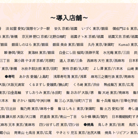
～導入店舗～
番
淡 如雲 愛知/国際センター駅
安久 京都/祇園
いづく 東京/銀座
御成門はる 東京
味 東京/新橋
京天神 野口 京都/北野白梅町
祇園さゝ木 京都/祇園
祇園又吉 京都/祇園
/銀座
銀座しのはら 東京/銀座
銀座 美会 東京/銀座
久丹 東京/新富町
Kuma3 東
瞬 静岡/葵区
東海林 東京/銀座
白金にし田 福岡/西鉄平尾
水光庵 東京/三田
炭
谷三丁目
富小路 やま岸 京都/河原町
道人 京都/三条
西麻布 大竹 東京/西麻布
日本料
 東京/新橋
水炊き鼓次郎 東京/田町
実伶 京都/丸太町
よし澤 東京/六本木
山﨑 
駅
●寿司
あか吉 愛媛/上島町
浅草寿司清 東京/浅草
麻布三之橋竹浪 東京/南麻布
大阪/大阪天満宮
くるますし 愛媛県/勝山町
くろ﨑 東京/渋谷
熟成鮨万 東京/広尾
東京/白金高輪
すしおうみ 東京/永田町
鮨 おおが 大阪/堺
鮨 大地 東京/南麻布
鮨
六本木
鮨 さかい 福岡/中洲川端
鮨 三心 大阪/谷町六丁目
鮨 十兵衛 福井/日華化学前
東京/日比谷
鮨乃南 東京/麻布十番
鮨 はしもと 東京/新富町
鮨 土方 愛知/栄
寿し道
髙橋 謙太郎 大阪/大江橋
匠進吾 東京/青山一丁目
なか條 横浜/関内
日本橋蛎殻町すぎ
東麻布 天本 東京/東麻布
四ツ谷すし匠 東京/四ツ谷
●焼鳥
鳥しき 東京/目黒
鳥匠 
武蔵小山
南青山 七鳥目 東京/広尾
やきとり 児玉 東京/池尻大橋
焼鳥 トリビアン 東京