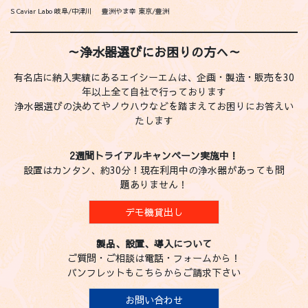
S Caviar Labo 岐阜/中津川
豊洲やま幸 東京/豊洲
～浄水器選びにお困りの方へ～
有名店に納入実績にあるエイシーエムは、企画・製造・販売を30
年以上全て自社で行っております
浄水器選びの決めてやノウハウなどを踏まえてお困りにお答えい
たします
2週間トライアルキャンペーン実施中！
設置はカンタン、約30分！現在利用中の浄水器があっても問
題ありません！
デモ機貸出し
製品、設置、導入について
ご質問・ご相談は電話・フォームから！
パンフレットもこちらからご請求下さい
お問い合わせ