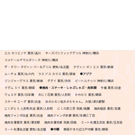
ペレグリーノ 東京/広尾
リゴレット銀座 東京/銀座
リゴレット丸の内 東京/丸の内
リゴレット渋谷 東京/渋谷
リゴレット六本木 東京/六本木
リゴレット東京スカイツリー 東京/押上
リゴレット中目黒 東京/中目黒
リゴレット吉祥寺 東京/吉祥寺
リゴレット二子玉川 東京/二子玉川
リゴレット横浜 神奈川/横浜
リゴレット仙台 宮城/仙台
リゴレット祇園 京都/祇園
ポジリポ -クッチーナメリディオナーレ 沖縄/瀬長島
リストランテペガソ 東京/青山
●メキシカン・ニューアメリカン
アシエンダ デル シエロ 東京/代官山
エル カリエンテ 東京/品川
キーズパシフィックグリル 神奈川/横浜
コメドールデマルガリータ 神奈川/横浜
ザ・タワー タヴァン バー＆グリル 愛知/名古屋
タヴァン オン エス 東京/新宿
ムーチョ 東京/丸の内
ラス ドス カラス 東京/原宿
●アジア
ジンジャーグラス 東京/新宿
ダダイ 東京/渋谷
ビートルナッツ 神奈川/横浜
マダム ミイ 東京/銀座
●焼肉・ステーキ・しゃぶしゃぶ・肉料理
今福 東京/白金
ウェスタ 東京/日本橋
おにく花柳 東京/人形町
かわむら 東京/銀座
ステーキ エーダ 東京/白金
生ホルモン処おさむちゃん。 大阪/津久野駅
にくがとう 人形町本店 東京/人形町
にくの匠三芳 京都/祇園
焼肉稲田 東京/目黒
焼肉ジャンボ白金 東京/白金
焼肉ジャンボ本郷 東京/本郷三丁目
焼肉矢澤東京 東京/東京駅
焼肉矢澤京都 京都/四条
ミート矢澤五反田 東京/五反田
ミート矢澤名古屋 愛知/名古屋
●中華
銀座やまの辺江戸中華 東京/銀座