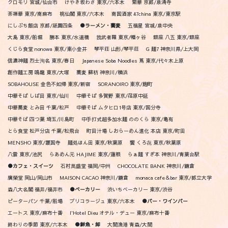
クロモリ 宮城/仙台市
けやき坂わさ 東京/六本木
齋華 京都/泉涌寺
茶禅華 東京/南麻布
桃仙閣 東京/六本木
南国酒家 47china 東京/東京駅
にしぶち飯店 京都/祇園四条
●ラーメン・蕎麦
五福星 宮城/泉中央
大島 東京/船堀
勝本 東京/水道橋
我武者羅 東京/幡ヶ谷
銀座 八五 東京/銀座
くじら食堂 nonowa 東京/東小金井
琴平荘 山形/琴平荘
G 麺7 神奈川県/上大岡
信濃神麺 烈士洵名 東京/春日
Japanese Soba Noodles 蔦 東京/代々木上原
創作麺工房 鳴龍 東京/大塚
蕎麦 蘇枋 神奈川/横浜
SOBAHOUSE 金色不如帰 東京/新宿
SORANOIRO 東京/麹町
中華そば しば田 東京/仙川
中華そば 多賀野 東京/荏原中延
中華蕎麦 とみ田 千葉/松戸
中華そば ムタヒロ1号店 東京/国分寺
中華そば 四つ葉 埼玉/川島町
中手打式超多加水麺 ののくら 東京/亀有
とら食堂 松戸分店 千葉/松飛台
町田汁場 しおらーめん進化 本店 東京/町田
MENSHO 東京/護国寺
麺処ほん田 東京/秋葉原
饗 くろ㐂 東京/秋葉原
八雲 東京/池尻
らあめん元 HAJIME 東京/蓮根
らぁ麺 すぎ本 神奈川/青葉台駅
●カフェ・スイーツ
石村萬盛堂 福岡/中州
CHOCOLATE BANK 神奈川/鎌倉
廣榮堂 岡山/岡山市
MAISON CACAO 神奈川/鎌倉
monaca cafe＆bar 東京/都立大学
森八大名閣 福井/福井市
●ベーカリー
渋いちベーカリー 東京/渋谷
ピーターパン 千葉/船場
ブリコラージュ 東京/六本木
●バー・ワインバー
エートス 東京/麻布十番
l'Hotel Dieu オテル・デュー 東京/麻布十番
終わりの季節 東京/六本木
●鮮魚・卸
大間漁港 青森/大間