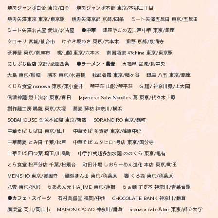
焼肉ジャンボ白金 東京/白金
焼肉ジャンボ本郷 東京/本郷三丁目
焼肉矢澤東京 東京/東京駅
焼肉矢澤京都 京都/四条
ミート矢澤五反田 東京/五反田
ミート矢澤名古屋 愛知/名古屋
●中華
銀座やまの辺江戸中華 東京/銀座
クロモリ 宮城/仙台市
けやき坂わさ 東京/六本木
齋華 京都/泉涌寺
茶禅華 東京/南麻布
桃仙閣 東京/六本木
南国酒家 47china 東京/東京駅
にしぶち飯店 京都/祇園四条
●ラーメン・蕎麦
五福星 宮城/泉中央
大島 東京/船堀
勝本 東京/水道橋
我武者羅 東京/幡ヶ谷
銀座 八五 東京/銀座
くじら食堂 nonowa 東京/東小金井
琴平荘 山形/琴平荘
G 麺7 神奈川県/上大岡
信濃神麺 烈士洵名 東京/春日
Japanese Soba Noodles 蔦 東京/代々木上原
創作麺工房 鳴龍 東京/大塚
蕎麦 蘇枋 神奈川/横浜
SOBAHOUSE 金色不如帰 東京/新宿
SORANOIRO 東京/麹町
中華そば しば田 東京/仙川
中華そば 多賀野 東京/荏原中延
中華蕎麦 とみ田 千葉/松戸
中華そば ムタヒロ1号店 東京/国分寺
中華そば 四つ葉 埼玉/川島町
中手打式超多加水麺 ののくら 東京/亀有
とら食堂 松戸分店 千葉/松飛台
町田汁場 しおらーめん進化 本店 東京/町田
MENSHO 東京/護国寺
麺処ほん田 東京/秋葉原
饗 くろ㐂 東京/秋葉原
八雲 東京/池尻
らあめん元 HAJIME 東京/蓮根
らぁ麺 すぎ本 神奈川/青葉台駅
●カフェ・スイーツ
石村萬盛堂 福岡/中州
CHOCOLATE BANK 神奈川/鎌倉
廣榮堂 岡山/岡山市
MAISON CACAO 神奈川/鎌倉
monaca cafe＆bar 東京/都立大学