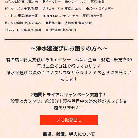
森八大名閣 福井/福井市
●ベーカリー
渋いちベーカリー 東京/渋谷
ピーターパン 千葉/船場
ブリコラージュ 東京/六本木
●バー・ワインバー
エートス 東京/麻布十番
l'Hotel Dieu オテル・デュー 東京/麻布十番
終わりの季節 東京/六本木
●鮮魚・卸
大間漁港 青森/大間
S Caviar Labo 岐阜/中津川
豊洲やま幸 東京/豊洲
～浄水器選びにお困りの方へ～
有名店に納入実績にあるエイシーエムは、企画・製造・販売を30
年以上全て自社で行っております
浄水器選びの決めてやノウハウなどを踏まえてお困りにお答えい
たします
2週間トライアルキャンペーン実施中！
設置はカンタン、約30分！現在利用中の浄水器があっても問
題ありません！
デモ機貸出し
製品、設置、導入について