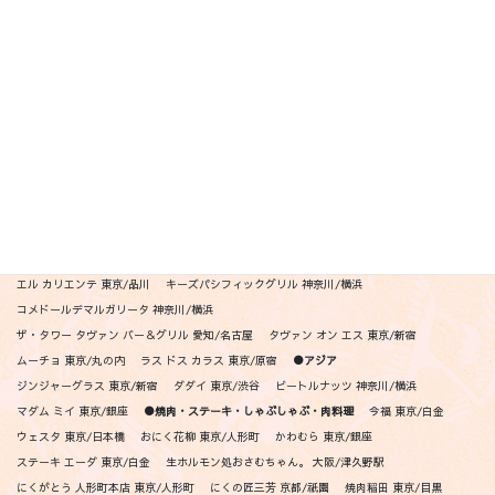
ISSEI YUASA 東京/乃木坂
イル アオヤマ 愛知/高岳駅
Il Lato 東京/新宿
インフィニート ヒロ 東京/赤坂
Ｋ＋ 東京/広尾
笠井 東京/都立大学
熙怡 Kii 京都/四条
クッチーナ デル ナブッコ 東京/銀座
ジョヴァンニ 東京/銀座
TACUBO 東京/代官山
ダズル 東京/銀座
テストキッチンエイチ 東京/青山
ペレグリーノ 東京/広尾
リゴレット銀座 東京/銀座
リゴレット丸の内 東京/丸の内
リゴレット渋谷 東京/渋谷
リゴレット六本木 東京/六本木
リゴレット東京スカイツリー 東京/押上
リゴレット中目黒 東京/中目黒
リゴレット吉祥寺 東京/吉祥寺
リゴレット二子玉川 東京/二子玉川
リゴレット横浜 神奈川/横浜
リゴレット仙台 宮城/仙台
リゴレット祇園 京都/祇園
ポジリポ -クッチーナメリディオナーレ 沖縄/瀬長島
リストランテペガソ 東京/青山
●メキシカン・ニューアメリカン
アシエンダ デル シエロ 東京/代官山
エル カリエンテ 東京/品川
キーズパシフィックグリル 神奈川/横浜
コメドールデマルガリータ 神奈川/横浜
ザ・タワー タヴァン バー＆グリル 愛知/名古屋
タヴァン オン エス 東京/新宿
ムーチョ 東京/丸の内
ラス ドス カラス 東京/原宿
●アジア
ジンジャーグラス 東京/新宿
ダダイ 東京/渋谷
ビートルナッツ 神奈川/横浜
マダム ミイ 東京/銀座
●焼肉・ステーキ・しゃぶしゃぶ・肉料理
今福 東京/白金
ウェスタ 東京/日本橋
おにく花柳 東京/人形町
かわむら 東京/銀座
ステーキ エーダ 東京/白金
生ホルモン処おさむちゃん。 大阪/津久野駅
にくがとう 人形町本店 東京/人形町
にくの匠三芳 京都/祇園
焼肉稲田 東京/目黒